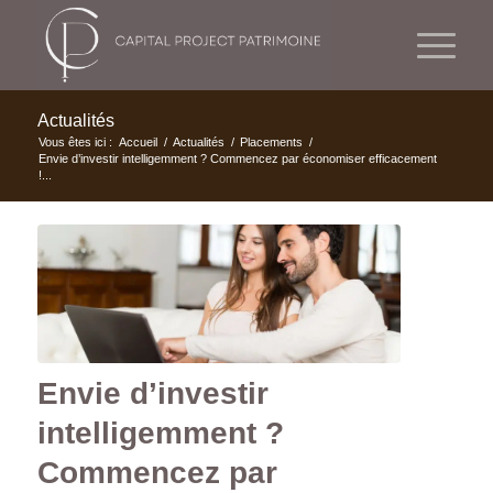
Actualités
Vous êtes ici :
Accueil
/
Actualités
/
Placements
/
Envie d’investir intelligemment ? Commencez par économiser efficacement
!...
Envie d’investir
intelligemment ?
Commencez par